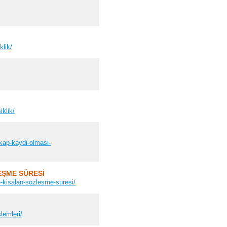
klik/
klik/
ekap-kaydi-olmasi-
EŞME SÜRESİ
e-kisalan-sozlesme-suresi/
lemleri/