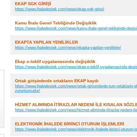
EKAP SGK GİRİŞİ
https://www.ihaledestek.com/news/ekap-sgk-girisi/
Kamu İhale Genel Tebliğinde Değişiklik
https://www.ihaledestek.com/news/kamu-ihale-genel-tebliginde-degisi
EKAPTA YAPILAN YENİLİKLER
https://www.ihaledestek.com/news/ekapta-yapilan-yenilikler/
Ekap e-teklif uygalamasında değişiklik
https://www.ihaledestek.com/news/ekap-e-teklif-uygalamasinda-degisi
Ortak girişimlerde ortakların EKAP kaydı
https://www.ihaledestek.com/news/ortak-girisimlerde-tum-ortaklarin-
zorunlumudur/
HİZMET ALIMINDA İTİRAZLAR NEDENİ İLE KISALAN SÖZL
https://www.ihaledestek.com/news/hizmet-aliminda-itirazlar-nedeni-il
ELEKTRONİK İHALEDE BİRİNCİ OTURUM İŞLEMLERİ
https://www.ihaledestek.com/news/elektronik-ihalede-birinci-oturum-is