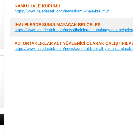
KAMU İHALE KURUMU
https://www.ihaledestek.com/news/kamu-ihale-kurumu/
İHALELERDE SUNULMAYACAK BELGELER
https://www.ihaledestek.com/news/ihalelerde-sunulmayacak-belgeler
ADİ ORTAKLIKLAR ALT YÜKLENİCİ OLARAK ÇALIŞTIRILAB
https://www.ihaledestek.com/news/adi-ortakliklar-alt-yuklenici-olarak-cal