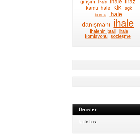
ihale itiraz
girişim
İhale
kamu ihale
KİK
sgk
ihale
borcu
ihale
danışmanı
ihalenin iptali
ihale
komisyonu
sözleşme
Ürünler
Liste boş.