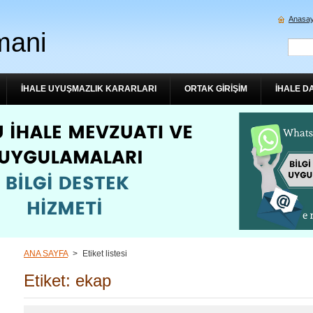
Anasay
mani
İHALE UYUŞMAZLIK KARARLARI
ORTAK GİRİŞİM
İHALE D
ANA SAYFA
>
Etiket listesi
Etiket: ekap