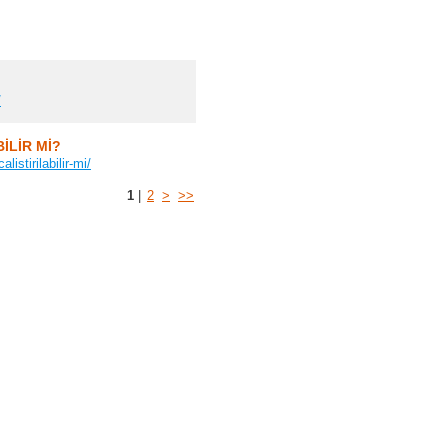
/
İLİR Mİ?
istirilabilir-mi/
1
|
2
>
>>