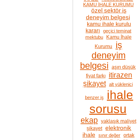
KAMU İHALE KURUMU
özel sektör iş
deneyim belgesi
kamu ihale kurulu
kararı
geçici teminat
Kamu İhale
mektubu
iş
Kurumu
deneyim
belgesi
aşırı düşük
itirazen
fiyat farkı
şikayet
alt yüklenici
ihale
benzer iş
sorusu
ekap
yaklaşık maliyet
elektronik
şikayet
ihale
ortak
sınır değer