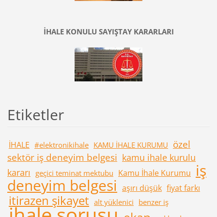
İHALE KONULU SAYIŞTAY KARARLARI
Etiketler
özel
İHALE
#elektronikihale
KAMU İHALE KURUMU
sektör iş deneyim belgesi
kamu ihale kurulu
iş
kararı
Kamu İhale Kurumu
geçici teminat mektubu
deneyim belgesi
aşırı düşük
fiyat farkı
itirazen şikayet
alt yüklenici
benzer iş
ihale sorusu
ekap