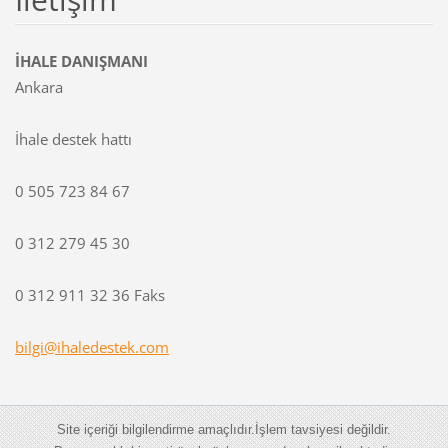
İHALE DANIŞMANI
Ankara
İhale destek hattı
0 505 723 84 67
0 312 279 45 30
0 312 911 32 36 Faks
bilgi@ih
aledeste
k.com
Site içeriği bilgilendirme amaçlıdır.İşlem tavsiyesi değildir.