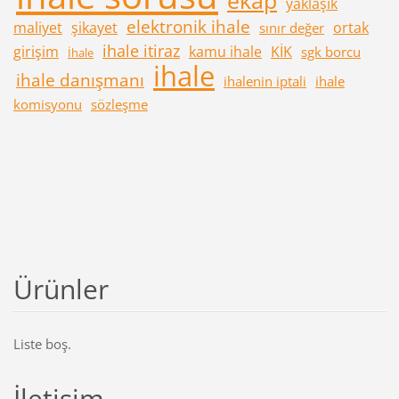
yaklaşık
elektronik ihale
maliyet
şikayet
ortak
sınır değer
ihale itiraz
girişim
kamu ihale
KİK
sgk borcu
İhale
ihale
ihale danışmanı
ihalenin iptali
ihale
komisyonu
sözleşme
Ürünler
Liste boş.
İletişim