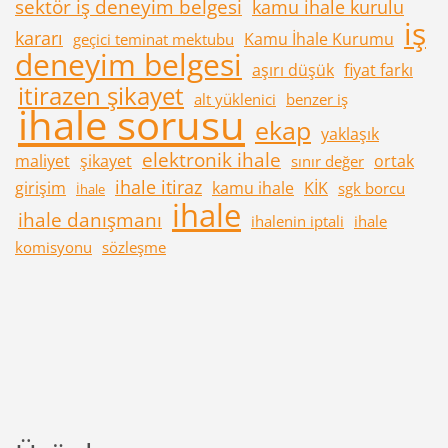
sektör iş deneyim belgesi
kamu ihale kurulu
iş
kararı
Kamu İhale Kurumu
geçici teminat mektubu
deneyim belgesi
aşırı düşük
fiyat farkı
itirazen şikayet
alt yüklenici
benzer iş
ihale sorusu
ekap
yaklaşık
elektronik ihale
maliyet
şikayet
ortak
sınır değer
ihale itiraz
girişim
kamu ihale
KİK
sgk borcu
İhale
ihale
ihale danışmanı
ihalenin iptali
ihale
komisyonu
sözleşme