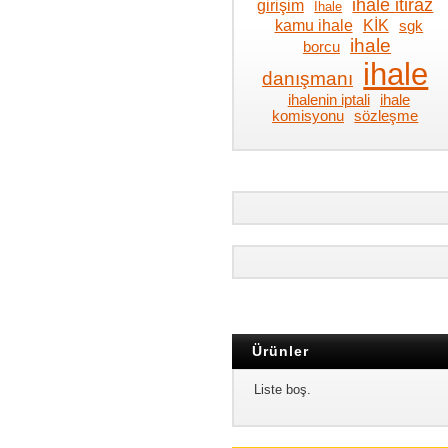
ihale itiraz
girişim
İhale
kamu ihale
KİK
sgk
ihale
borcu
ihale
danışmanı
ihalenin iptali
ihale
komisyonu
sözleşme
Ürünler
Liste boş.