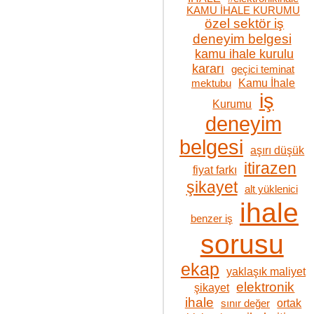
KAMU İHALE KURUMU
özel sektör iş
deneyim belgesi
kamu ihale kurulu
kararı
geçici teminat
Kamu İhale
mektubu
iş
Kurumu
deneyim
belgesi
aşırı düşük
itirazen
fiyat farkı
şikayet
alt yüklenici
ihale
benzer iş
sorusu
ekap
yaklaşık maliyet
elektronik
şikayet
ihale
ortak
sınır değer