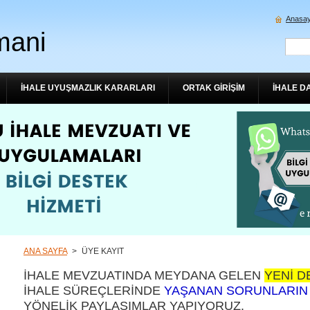
Anasay
mani
İHALE UYUŞMAZLIK KARARLARI
ORTAK GİRİŞİM
İHALE D
ANA SAYFA
>
ÜYE KAYIT
İHALE MEVZUATINDA MEYDANA GELEN
YENİ D
İHALE SÜREÇLERİNDE
YAŞANAN SORUNLARIN
YÖNELİK PAYLAŞIMLAR YAPIYORUZ.