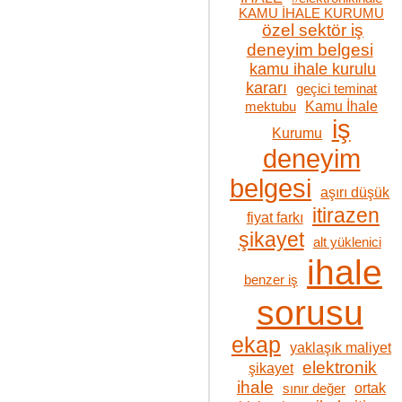
KAMU İHALE KURUMU
özel sektör iş
deneyim belgesi
kamu ihale kurulu
kararı
geçici teminat
Kamu İhale
mektubu
iş
Kurumu
deneyim
belgesi
aşırı düşük
itirazen
fiyat farkı
şikayet
alt yüklenici
ihale
benzer iş
sorusu
ekap
yaklaşık maliyet
elektronik
şikayet
ihale
ortak
sınır değer