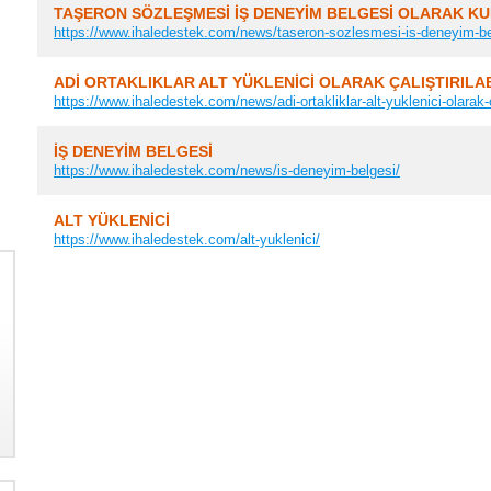
TAŞERON SÖZLEŞMESİ İŞ DENEYİM BELGESİ OLARAK KU
https://www.ihaledestek.com/news/taseron-sozlesmesi-is-deneyim-belge
ADİ ORTAKLIKLAR ALT YÜKLENİCİ OLARAK ÇALIŞTIRILAB
https://www.ihaledestek.com/news/adi-ortakliklar-alt-yuklenici-olarak-cal
İŞ DENEYİM BELGESİ
https://www.ihaledestek.com/news/is-deneyim-belgesi/
ALT YÜKLENİCİ
https://www.ihaledestek.com/alt-yuklenici/