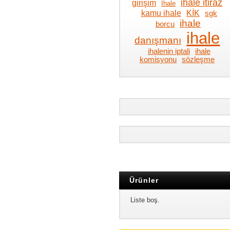
ihale itiraz
girişim
İhale
kamu ihale
KİK
sgk
ihale
borcu
ihale
danışmanı
ihalenin iptali
ihale
komisyonu
sözleşme
Ürünler
Liste boş.