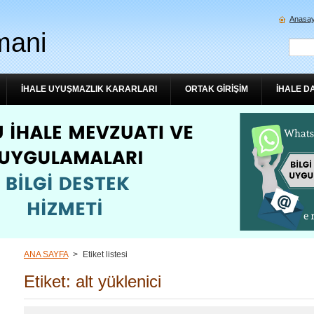
Anasay
mani
İHALE UYUŞMAZLIK KARARLARI
ORTAK GİRİŞİM
İHALE D
ANA SAYFA
>
Etiket listesi
Etiket: alt yüklenici