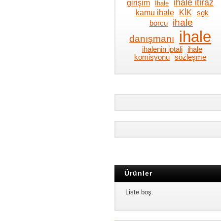
ihale itiraz
girişim
İhale
kamu ihale
KİK
sgk
ihale
borcu
ihale
danışmanı
ihalenin iptali
ihale
komisyonu
sözleşme
Ürünler
Liste boş.