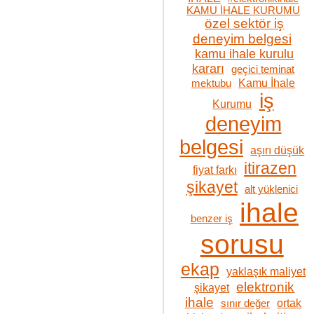
KAMU İHALE KURUMU
özel sektör iş
deneyim belgesi
kamu ihale kurulu
kararı
geçici teminat
Kamu İhale
mektubu
iş
Kurumu
deneyim
belgesi
aşırı düşük
itirazen
fiyat farkı
şikayet
alt yüklenici
ihale
benzer iş
sorusu
ekap
yaklaşık maliyet
elektronik
şikayet
ihale
ortak
sınır değer