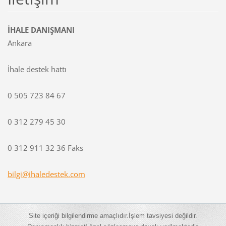
İHALE DANIŞMANI
Ankara
İhale destek hattı
0 505 723 84 67
0 312 279 45 30
0 312 911 32 36 Faks
bilgi@ih
aledeste
k.com
Site içeriği bilgilendirme amaçlıdır.İşlem tavsiyesi değildir.