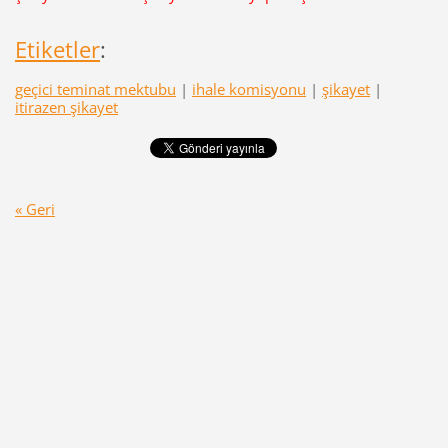
Etiketler
:
geçici teminat mektubu
|
ihale komisyonu
|
şikayet
|
itirazen şikayet
« Geri