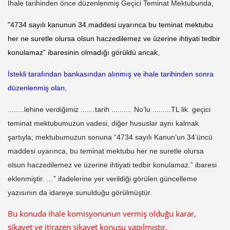
İhale tarihinden önce düzenlenmiş Geçici Teminat Mektubunda,
"4734 sayılı kanunun 34.maddesi uyarınca bu teminat mektubu
her ne suretle olursa olsun haczedilemez ve üzerine ihtiyati tedbir
konulamaz”
ibaresinin olmadığı görüldü ancak,
İstekli tarafından bankasından alınmış ve ihale tarihinden sonra
düzenlenmiş olan,
........lehine verdiğimiz .......tarih .......... No’lu .........TL lik geçici
teminat mektubumuzun vadesi, diğer hususlar aynı kalmak
şartıyla; mektubumuzun sonuna “4734 sayılı Kanun’un 34’üncü
maddesi uyarınca, bu teminat mektubu her ne suretle olursa
olsun haczedilemez ve üzerine ihtiyati tedbir konulamaz.” ibaresi
eklenmiştir. …”
ifadelerine yer verildiği görülen güncelleme
yazısının da idareye sunulduğu görülmüştür.
Bu konuda ihale komisyonunun vermiş olduğu karar,
şikayet ve itirazen şikayet konusu yapılmıştır.