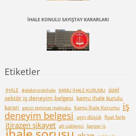
İHALE KONULU SAYIŞTAY KARARLARI
Etiketler
özel
İHALE
#elektronikihale
KAMU İHALE KURUMU
sektör iş deneyim belgesi
kamu ihale kurulu
iş
kararı
Kamu İhale Kurumu
geçici teminat mektubu
deneyim belgesi
aşırı düşük
fiyat farkı
itirazen şikayet
alt yüklenici
benzer iş
ihale sorusu
ekap