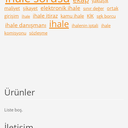
yaklaşık
elektronik ihale
maliyet
şikayet
ortak
sınır değer
ihale itiraz
girişim
kamu ihale
KİK
sgk borcu
İhale
ihale
ihale danışmanı
ihalenin iptali
ihale
komisyonu
sözleşme
Ürünler
Liste boş.
İletişim