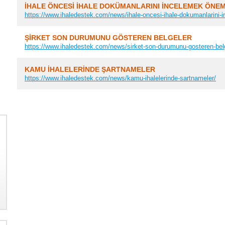
İHALE ÖNCESİ İHALE DOKÜMANLARINI İNCELEMEK ÖNEM
https://www.ihaledestek.com/news/ihale-oncesi-ihale-dokumanlarini-i
ŞİRKET SON DURUMUNU GÖSTEREN BELGELER
https://www.ihaledestek.com/news/sirket-son-durumunu-gosteren-belg
KAMU İHALELERİNDE ŞARTNAMELER
https://www.ihaledestek.com/news/kamu-ihalelerinde-sartnameler/