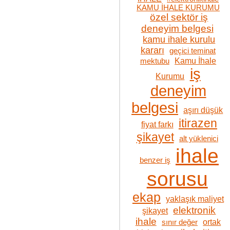
KAMU İHALE KURUMU
özel sektör iş
deneyim belgesi
kamu ihale kurulu
kararı
geçici teminat
Kamu İhale
mektubu
iş
Kurumu
deneyim
belgesi
aşırı düşük
itirazen
fiyat farkı
şikayet
alt yüklenici
ihale
benzer iş
sorusu
ekap
yaklaşık maliyet
elektronik
şikayet
ihale
ortak
sınır değer