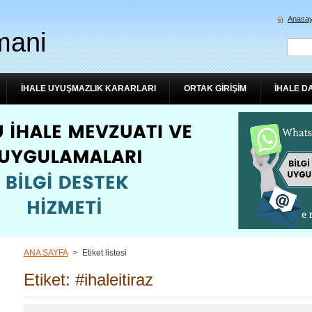
Anasay
mani
İHALE UYUŞMAZLIK KARARLARI
ORTAK GİRİŞİM
İHALE D
ANA SAYFA
>
Etiket listesi
Etiket: #ihaleitiraz