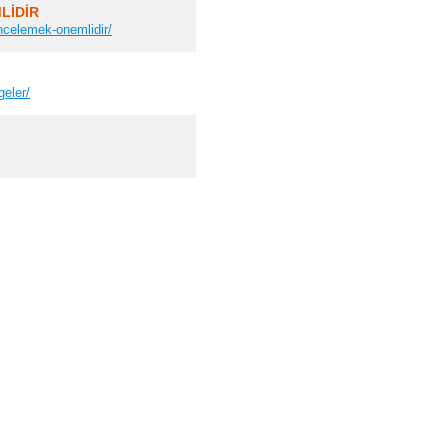
LİDİR
ncelemek-onemlidir/
eler/