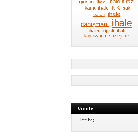
ihale itiraz
girişim
İhale
kamu ihale
KİK
sgk
ihale
borcu
ihale
danışmanı
ihalenin iptali
ihale
komisyonu
sözleşme
Ürünler
Liste boş.