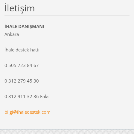
İletişim
İHALE DANIŞMANI
Ankara
İhale destek hattı
0 505 723 84 67
0 312 279 45 30
0 312 911 32 36 Faks
bilgi@ih
aledeste
k.com