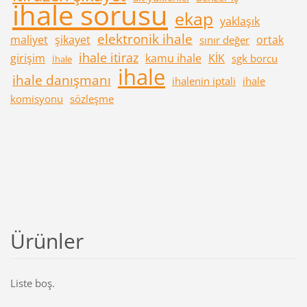
ihale sorusu
ekap
yaklaşık
elektronik ihale
maliyet
şikayet
ortak
sınır değer
ihale itiraz
girişim
kamu ihale
KİK
sgk borcu
İhale
ihale
ihale danışmanı
ihalenin iptali
ihale
komisyonu
sözleşme
Ürünler
Liste boş.