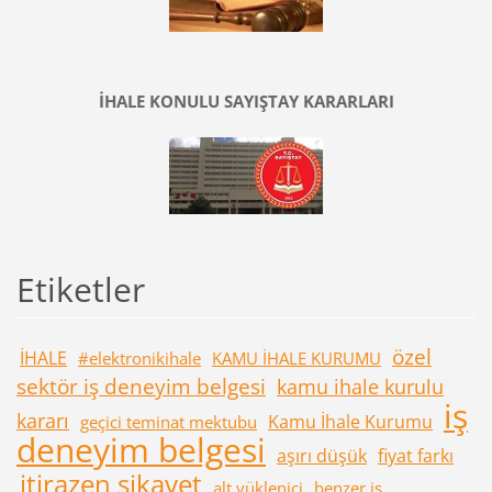
İHALE KONULU SAYIŞTAY KARARLARI
Etiketler
özel
İHALE
#elektronikihale
KAMU İHALE KURUMU
sektör iş deneyim belgesi
kamu ihale kurulu
iş
kararı
Kamu İhale Kurumu
geçici teminat mektubu
deneyim belgesi
aşırı düşük
fiyat farkı
itirazen şikayet
alt yüklenici
benzer iş