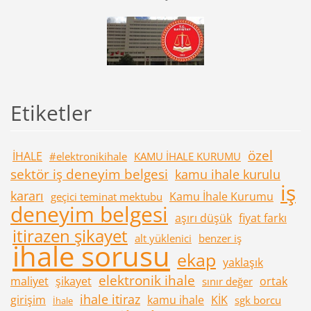
Etiketler
özel
İHALE
#elektronikihale
KAMU İHALE KURUMU
sektör iş deneyim belgesi
kamu ihale kurulu
iş
kararı
Kamu İhale Kurumu
geçici teminat mektubu
deneyim belgesi
aşırı düşük
fiyat farkı
itirazen şikayet
alt yüklenici
benzer iş
ihale sorusu
ekap
yaklaşık
elektronik ihale
maliyet
şikayet
ortak
sınır değer
ihale itiraz
girişim
kamu ihale
KİK
sgk borcu
İhale