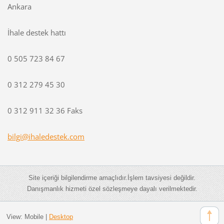
Ankara
İhale destek hattı
0 505 723 84 67
0 312 279 45 30
0 312 911 32 36 Faks
bilgi@ih
aledeste
k.com
Site içeriği bilgilendirme amaçlıdır.İşlem tavsiyesi değildir.
Danışmanlık hizmeti özel sözleşmeye dayalı verilmektedir.
View:
Mobile
|
Desktop