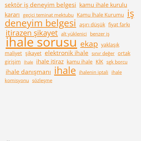
sektör iş deneyim belgesi
kamu ihale kurulu
iş
kararı
Kamu İhale Kurumu
geçici teminat mektubu
deneyim belgesi
aşırı düşük
fiyat farkı
itirazen şikayet
alt yüklenici
benzer iş
ihale sorusu
ekap
yaklaşık
elektronik ihale
maliyet
şikayet
ortak
sınır değer
ihale itiraz
girişim
kamu ihale
KİK
sgk borcu
İhale
ihale
ihale danışmanı
ihalenin iptali
ihale
komisyonu
sözleşme