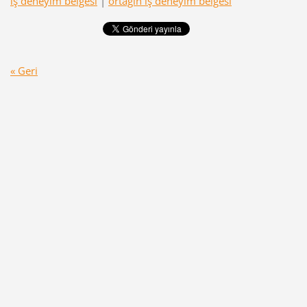
iş deneyim belgesi
|
ortağın iş deneyim belgesi
« Geri