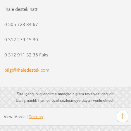
İhale destek hattı
0 505 723 84 67
0 312 279 45 30
0 312 911 32 36 Faks
bilgi@ih
aledeste
k.com
Site içeriği bilgilendirme amaçlıdır.İşlem tavsiyesi değildir.
Danışmanlık hizmeti özel sözleşmeye dayalı verilmektedir.
View:
Mobile
|
Desktop