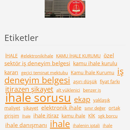
Etiketler
özel
İHALE
#elektronikihale
KAMU İHALE KURUMU
sektör iş deneyim belgesi
kamu ihale kurulu
iş
kararı
Kamu İhale Kurumu
geçici teminat mektubu
deneyim belgesi
aşırı düşük
fiyat farkı
itirazen şikayet
alt yüklenici
benzer iş
ihale sorusu
ekap
yaklaşık
elektronik ihale
maliyet
şikayet
ortak
sınır değer
ihale itiraz
girişim
kamu ihale
KİK
sgk borcu
İhale
ihale
ihale danışmanı
ihalenin iptali
ihale