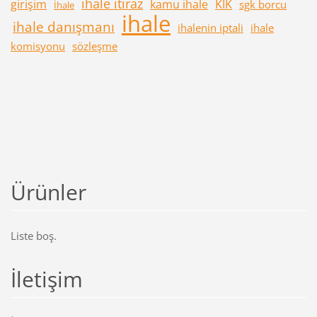
ihale itiraz
girişim
kamu ihale
KİK
sgk borcu
İhale
ihale
ihale danışmanı
ihalenin iptali
ihale
komisyonu
sözleşme
Ürünler
Liste boş.
İletişim