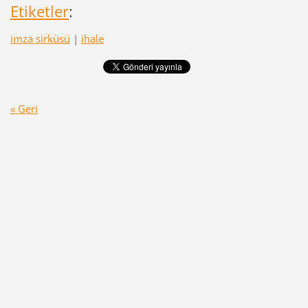
Etiketler
:
imza sirküsü
|
ihale
« Geri