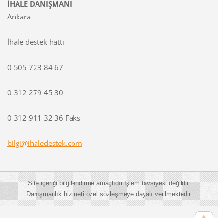
İHALE DANIŞMANI
Ankara
İhale destek hattı
0 505 723 84 67
0 312 279 45 30
0 312 911 32 36 Faks
bilgi@ih
aledeste
k.com
Site içeriği bilgilendirme amaçlıdır.İşlem tavsiyesi değildir.
Danışmanlık hizmeti özel sözleşmeye dayalı verilmektedir.