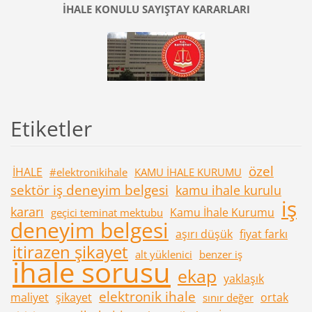
İHALE KONULU SAYIŞTAY KARARLARI
Etiketler
özel
İHALE
#elektronikihale
KAMU İHALE KURUMU
sektör iş deneyim belgesi
kamu ihale kurulu
iş
kararı
Kamu İhale Kurumu
geçici teminat mektubu
deneyim belgesi
aşırı düşük
fiyat farkı
itirazen şikayet
alt yüklenici
benzer iş
ihale sorusu
ekap
yaklaşık
elektronik ihale
maliyet
şikayet
ortak
sınır değer