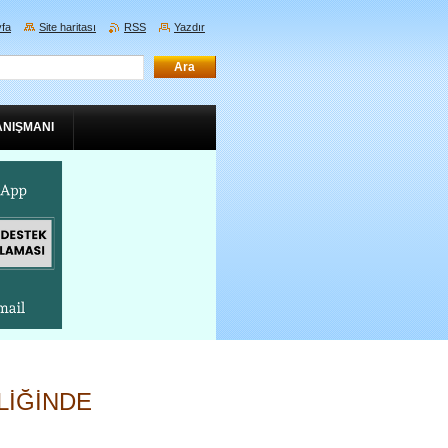
fa
Site haritası
RSS
Yazdır
ANIŞMANI
LİĞİNDE