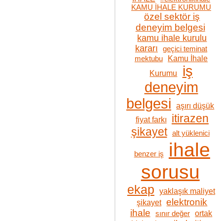
KAMU İHALE KURUMU
özel sektör iş
deneyim belgesi
kamu ihale kurulu
kararı
geçici teminat
Kamu İhale
mektubu
iş
Kurumu
deneyim
belgesi
aşırı düşük
itirazen
fiyat farkı
şikayet
alt yüklenici
ihale
benzer iş
sorusu
ekap
yaklaşık maliyet
elektronik
şikayet
ihale
ortak
sınır değer