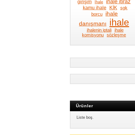
ihale itiraz
girişim
İhale
kamu ihale
KİK
sgk
ihale
borcu
ihale
danışmanı
ihalenin iptali
ihale
komisyonu
sözleşme
Ürünler
Liste boş.