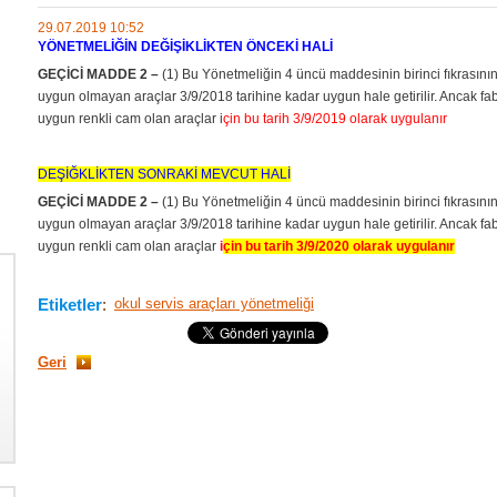
29.07.2019 10:52
YÖNETMELİĞİN DEĞİŞİKLİKTEN ÖNCEKİ HALİ
GEÇİCİ MADDE 2 –
(1) Bu Yönetmeliğin 4 üncü maddesinin birinci fıkrasının 
uygun olmayan araçlar 3/9/2018 tarihine kadar uygun hale getirilir. Ancak f
uygun renkli cam olan araçlar i
çin bu tarih 3/9/2019 olarak uygulanır
DEŞİĞKLİKTEN SONRAKİ MEVCUT HALİ
GEÇİCİ MADDE 2 –
(1) Bu Yönetmeliğin 4 üncü maddesinin birinci fıkrasının 
uygun olmayan araçlar 3/9/2018 tarihine kadar uygun hale getirilir. Ancak f
uygun renkli cam olan araçlar
i
çin bu tarih 3/9/2020 olarak uygulanır
Etiketler
:
okul servis araçları yönetmeliği
Geri