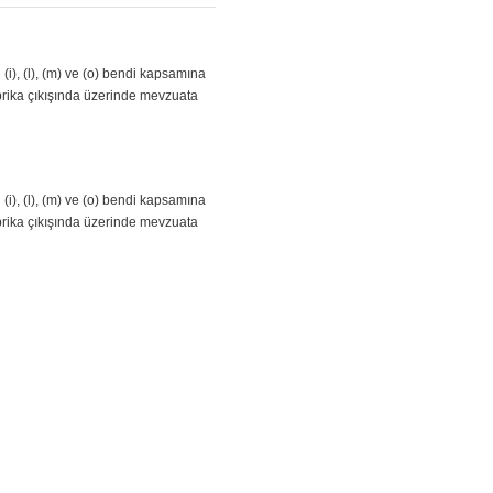
(i), (l), (m) ve (o) bendi kapsamına
abrika çıkışında üzerinde mevzuata
(i), (l), (m) ve (o) bendi kapsamına
abrika çıkışında üzerinde mevzuata