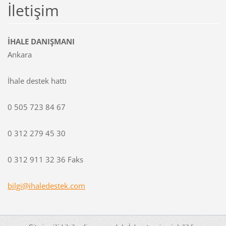
İletişim
İHALE DANIŞMANI
Ankara
İhale destek hattı
0 505 723 84 67
0 312 279 45 30
0 312 911 32 36 Faks
bilgi@ih
aledeste
k.com