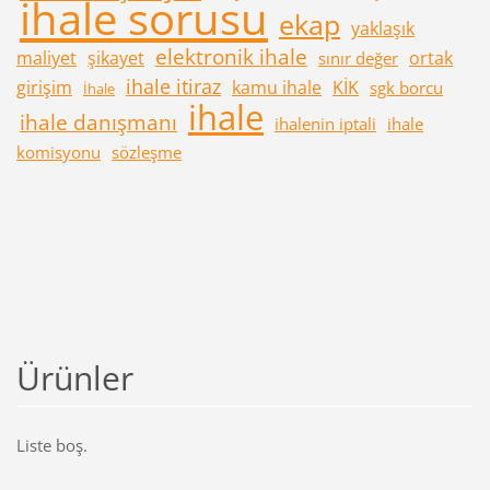
ihale sorusu
ekap
yaklaşık
elektronik ihale
maliyet
şikayet
ortak
sınır değer
ihale itiraz
girişim
kamu ihale
KİK
sgk borcu
İhale
ihale
ihale danışmanı
ihalenin iptali
ihale
komisyonu
sözleşme
Ürünler
Liste boş.