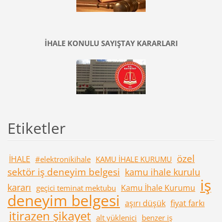
İHALE KONULU SAYIŞTAY KARARLARI
Etiketler
özel
İHALE
#elektronikihale
KAMU İHALE KURUMU
sektör iş deneyim belgesi
kamu ihale kurulu
iş
kararı
Kamu İhale Kurumu
geçici teminat mektubu
deneyim belgesi
aşırı düşük
fiyat farkı
itirazen şikayet
alt yüklenici
benzer iş