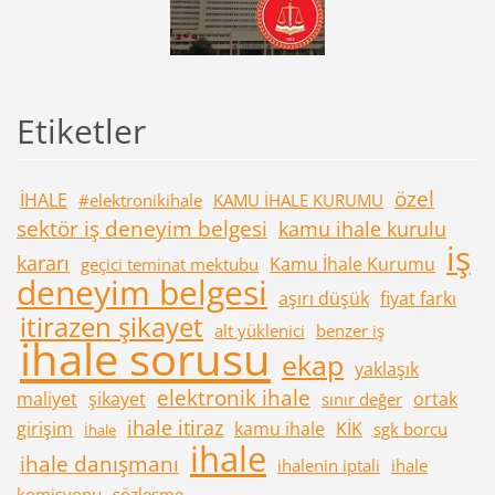
Etiketler
özel
İHALE
#elektronikihale
KAMU İHALE KURUMU
sektör iş deneyim belgesi
kamu ihale kurulu
iş
kararı
Kamu İhale Kurumu
geçici teminat mektubu
deneyim belgesi
aşırı düşük
fiyat farkı
itirazen şikayet
alt yüklenici
benzer iş
ihale sorusu
ekap
yaklaşık
elektronik ihale
maliyet
şikayet
ortak
sınır değer
ihale itiraz
girişim
kamu ihale
KİK
sgk borcu
İhale
ihale
ihale danışmanı
ihalenin iptali
ihale
komisyonu
sözleşme