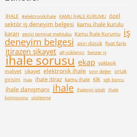
özel
İHALE
#elektronikihale
KAMU İHALE KURUMU
sektör iş deneyim belgesi
kamu ihale kurulu
iş
kararı
Kamu İhale Kurumu
geçici teminat mektubu
deneyim belgesi
aşırı düşük
fiyat farkı
itirazen şikayet
alt yüklenici
benzer iş
ihale sorusu
ekap
yaklaşık
elektronik ihale
maliyet
şikayet
ortak
sınır değer
ihale itiraz
girişim
kamu ihale
KİK
sgk borcu
İhale
ihale
ihale danışmanı
ihalenin iptali
ihale
komisyonu
sözleşme